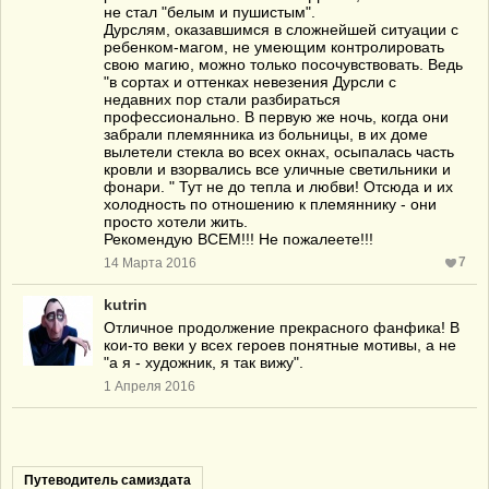
не стал "белым и пушистым".
Дурслям, оказавшимся в сложнейшей ситуации с
ребенком-магом, не умеющим контролировать
свою магию, можно только посочувствовать. Ведь
"в сортах и оттенках невезения Дурсли с
недавних пор стали разбираться
профессионально. В первую же ночь, когда они
забрали племянника из больницы, в их доме
вылетели стекла во всех окнах, осыпалась часть
кровли и взорвались все уличные светильники и
фонари. " Тут не до тепла и любви! Отсюда и их
холодность по отношению к племяннику - они
просто хотели жить.
Рекомендую ВСЕМ!!! Не пожалеете!!!
7
14 Марта 2016
kutrin
Отличное продолжение прекрасного фанфика! В
кои-то веки у всех героев понятные мотивы, а не
"а я - художник, я так вижу".
1 Апреля 2016
Путеводитель самиздата