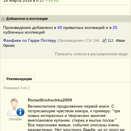
14 Марта 2016 в 0:17
+35 Kb
Добавлено в коллекции
Произведение добавлено в
48
приватных коллекций и в
20
публичных коллекций
Фанфики по Гарри Поттеру
(Произведения с СИ: 284
112
Иван
Орхин
)
Показать список в расширенном виде
Рекомендации
Показано 2 из 2
RomaShishechka2009
Великолепное продолжение первой книги. С
потрясающим чувством юмора, к примеру: "три
новых интересных и творческих занятия:
Онлайн
внеплановое купание, стирка и мытье полов."
Все персонажи живые, события описаны очень
реалистично. Нет злостного Дамби, но от этого он