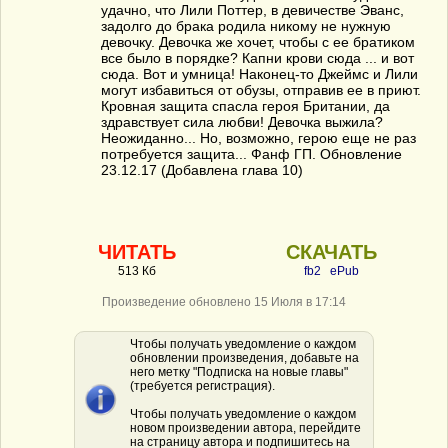
удачно, что Лили Поттер, в девичестве Эванс,
задолго до брака родила никому не нужную
девочку. Девочка же хочет, чтобы с ее братиком
все было в порядке? Капни крови сюда ... и вот
сюда. Вот и умница! Наконец-то Джеймс и Лили
могут избавиться от обузы, отправив ее в приют.
Кровная защита спасла героя Британии, да
здравствует сила любви! Девочка выжила?
Неожиданно... Но, возможно, герою еще не раз
потребуется защита... Фанф ГП. Обновление
23.12.17 (Добавлена глава 10)
ЧИТАТЬ
СКАЧАТЬ
513 Кб
fb2
ePub
Произведение обновлено 15 Июля в 17:14
Чтобы получать уведомление о каждом
обновлении произведения, добавьте на
него метку "Подписка на новые главы"
(требуется регистрация).
Чтобы получать уведомление о каждом
новом произведении автора, перейдите
на страницу автора и подпишитесь на