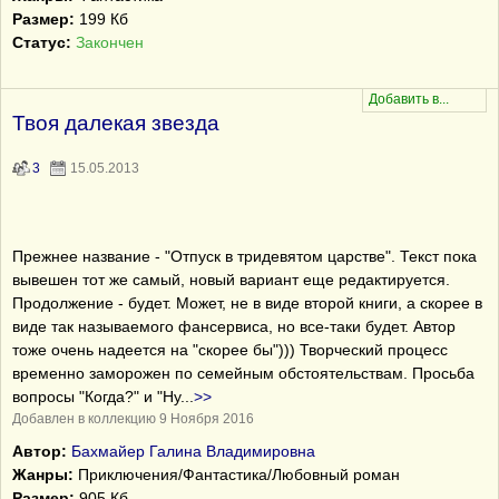
Размер:
199 Кб
Статус:
Закончен
Твоя далекая звезда
3
15.05.2013
Прежнее название - "Отпуск в тридевятом царстве". Текст пока
вывешен тот же самый, новый вариант еще редактируется.
Продолжение - будет. Может, не в виде второй книги, а скорее в
виде так называемого фансервиса, но все-таки будет. Автор
тоже очень надеется на "скорее бы"))) Творческий процесс
временно заморожен по семейным обстоятельствам. Просьба
вопросы "Когда?" и "Ну
...
>>
Добавлен в коллекцию 9 Ноября 2016
Автор:
Бахмайер Галина Владимировна
Жанры:
Приключения/Фантастика/Любовный роман
Размер:
905 Кб