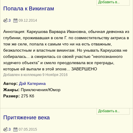
Попала к Викингам
3
09.12.2014
Аннотация: Каркушова Варвара Ивановна, обычная девчонка из
глубинки, проживавшая в селе Г. по совместительству актриса в
том же селе, попала к самым что ни на есть отважным,
безжалостным и властным викингам. Но унывать Каркушова не
собиралась... а смирилась со своей участью "неопознанного
ходячего объекта" и смело преодолевала все преграды,
которые ей выпали в этой эпохе... ЗАВЕРШЕНО
Добавлен в коллекцию 9 Ноября 2016
Автор:
Дэй Катерина
Жанры:
Приключения/Юмор
Размер:
275 Кб
Притяжение века
3
07.05.2015