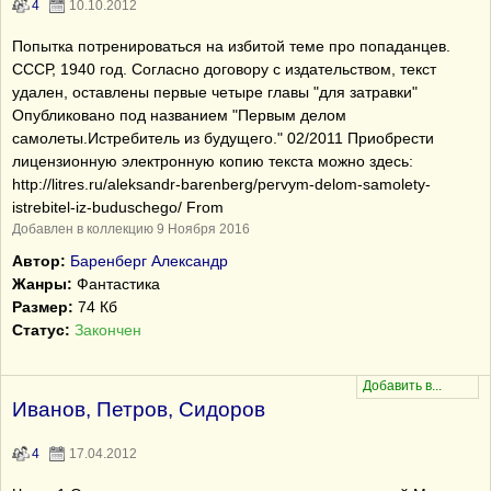
4
10.10.2012
Попытка потренироваться на избитой теме про попаданцев.
СССР, 1940 год. Согласно договору с издательством, текст
удален, оставлены первые четыре главы "для затравки"
Опубликовано под названием "Первым делом
самолеты.Истребитель из будущего." 02/2011 Приобрести
лицензионную электронную копию текста можно здесь:
http://litres.ru/aleksandr-barenberg/pervym-delom-samolety-
istrebitel-iz-buduschego/ From
Добавлен в коллекцию 9 Ноября 2016
Автор:
Баренберг Александр
Жанры:
Фантастика
Размер:
74 Кб
Статус:
Закончен
Иванов, Петров, Сидоров
4
17.04.2012