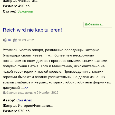
Жанры:
Фантастика
Размер:
490 Кб
Статус:
Закончен
Reich wird nie kapitulieren!
16
31.03.2012
Утомили, честно говоря, различные попаданцы, которые
благодаря своим невье... гм... более чем нескромным
познаниям во всем двигают прогресс семимильными шагами,
попутно гоняя Батыя, Того и Манштейна, исключительно на
чужой территории и малой кровью. Произведения с такими
героями бывают и вполне увлекательны, но делая из наших
врагов слабаков и неумех, которых любой любитель форумных
дискуссий
...
>>
Добавлен в коллекцию 9 Ноября 2016
Автор:
Сэй Алек
Жанры:
История/Фантастика
Размер:
575 Кб