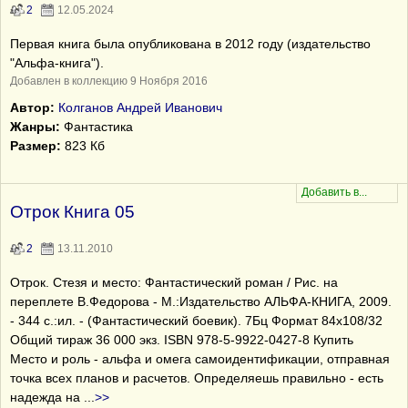
2
12.05.2024
Первая книга была опубликована в 2012 году (издательство
"Альфа-книга").
Добавлен в коллекцию 9 Ноября 2016
Автор:
Колганов Андрей Иванович
Жанры:
Фантастика
Размер:
823 Кб
Отрок Книга 05
2
13.11.2010
Отрок. Стезя и место: Фантастический роман / Рис. на
переплете В.Федорова - М.:Издательство АЛЬФА-КНИГА, 2009.
- 344 с.:ил. - (Фантастический боевик). 7Бц Формат 84х108/32
Общий тираж 36 000 экз. ISBN 978-5-9922-0427-8 Купить
Место и роль - альфа и омега самоидентификации, отправная
точка всех планов и расчетов. Определяешь правильно - есть
надежда на
...
>>