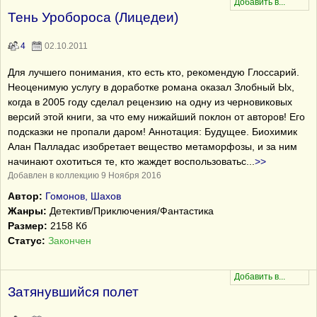
Тень Уробороса (Лицедеи)
4
02.10.2011
Для лучшего понимания, кто есть кто, рекомендую Глоссарий.
Неоценимую услугу в доработке романа оказал Злобный Ых,
когда в 2005 году сделал рецензию на одну из черновиковых
версий этой книги, за что ему нижайший поклон от авторов! Его
подсказки не пропали даром! Аннотация: Будущее. Биохимик
Алан Палладас изобретает вещество метаморфозы, и за ним
начинают охотиться те, кто жаждет воспользоватьс
...
>>
Добавлен в коллекцию 9 Ноября 2016
Автор:
Гомонов, Шахов
Жанры:
Детектив/Приключения/Фантастика
Размер:
2158 Кб
Статус:
Закончен
Затянувшийся полет