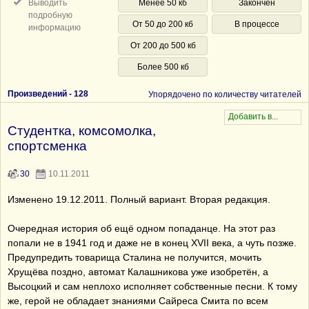
Выводить
Менее 50 кб
Закончен
подробную
От 50 до 200 кб
В процессе
информацию
От 200 до 500 кб
Более 500 кб
Произведений -
128
Упорядочено по количеству читателей
Студентка, комсомолка,
спортсменка
30
10.11.2011
Изменено 19.12.2011. Полный вариант. Вторая редакция.
Очередная история об ещё одном попаданце. На этот раз
попали не в 1941 год и даже не в конец XVII века, а чуть позже.
Предупредить товарища Сталина не получится, мочить
Хрущёва поздно, автомат Калашникова уже изобретён, а
Высоцкий и сам неплохо исполняет собственные песни. К тому
же, герой не обладает знаниями Сайреса Смита по всем