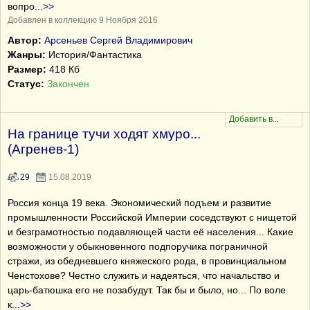
вопро
...
>>
Добавлен в коллекцию 9 Ноября 2016
Автор:
Арсеньев Сергей Владимирович
Жанры:
История/Фантастика
Размер:
418 Кб
Статус:
Закончен
На границе тучи ходят хмуро...
(Агренев-1)
29
15.08.2019
Россия конца 19 века. Экономический подъем и развитие
промышленности Российской Империи соседствуют с нищетой
и безграмотностью подавляющей части её населения... Какие
возможности у обыкновенного подпоручика пограничной
стражи, из обедневшего княжеского рода, в провинциальном
Ченстохове? Честно служить и надеяться, что начальство и
царь-батюшка его не позабудут. Так бы и было, но... По воле
к
...
>>