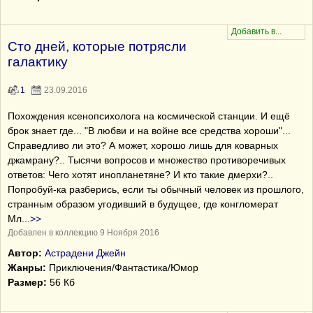
Сто дней, которые потрясли
галактику
1
23.09.2016
Похождения ксенопсихолога на космической станции. И ещё
брок знает где... "В любви и на войне все средства хороши"...
Справедливо ли это? А может, хорошо лишь для коварных
джамрану?.. Тысячи вопросов и множество противоречивых
ответов: Чего хотят инопланетяне? И кто такие дмерхи?..
Попробуй-ка разберись, если ты обычный человек из прошлого,
странным образом угодивший в будущее, где конгломерат
Мл
...
>>
Добавлен в коллекцию 9 Ноября 2016
Автор:
Астрадени Джейн
Жанры:
Приключения/Фантастика/Юмор
Размер:
56 Кб