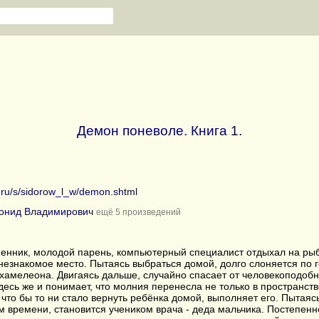
Демон поневоле. Книга 1.
b.ru/s/sidorow_l_w/demon.shtml
онид Владимирович
ещё 5 произведений
енник, молодой парень, компьютерный специалист отдыхал на рыб
незнакомое место. Пытаясь выбраться домой, долго слоняется по 
 хамелеона. Двигаясь дальше, случайно спасает от человекоподоб
десь же и понимает, что молния перенесла не только в пространств
что бы то ни стало вернуть ребёнка домой, выполняет его. Пытая
м времени, становится учеником врача - деда мальчика. Постепенн