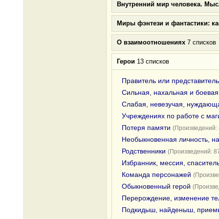
Внутренний мир человека. Мыс
Миры фэнтези и фантастики: к
О взаимоотношениях
7 списков
Герои
13 списков
Правитель или представитель
Сильная, нахальная и боевая
Слабая, невезучая, нуждающа
Учреждениях по работе с ма
Потеря памяти
(Произведений: 
Необыкновенная личность, н
Родственники
(Произведений: 8
Избранник, мессия, спасител
Команда персонажей
(Произве
Обыкновенный герой
(Произве
Перерождение, изменение те
Подкидыш, найденыш, прие