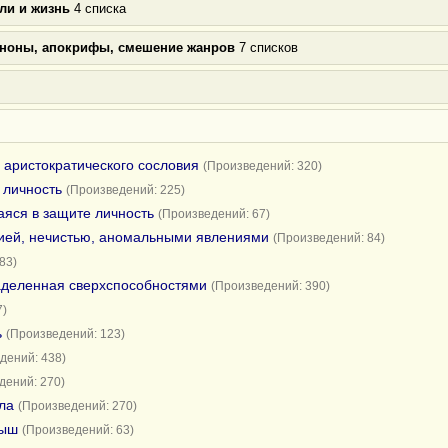
ли и жизнь
4 списка
аноны, апокрифы, смешение жанров
7 списков
 аристократического сословия
(Произведений: 320)
 личность
(Произведений: 225)
яся в защите личность
(Произведений: 67)
гией, нечистью, аномальными явлениями
(Произведений: 84)
83)
аделенная сверхспособностями
(Произведений: 390)
7)
ь
(Произведений: 123)
дений: 438)
дений: 270)
ла
(Произведений: 270)
мыш
(Произведений: 63)