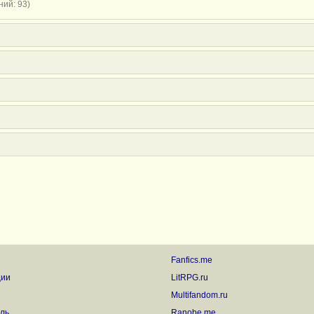
ий: 93)
Fanfics.me
ции
LitRPG.ru
Multifandom.ru
ль
Ranobe.me