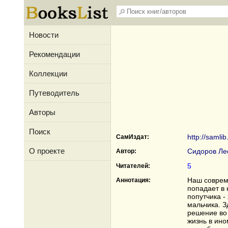
Новости
Рекомендации
Коллекции
Путеводитель
Авторы
Поиск
http://samli
СамИздат:
О проекте
Сидоров Ле
Автор:
5
Читателей:
Наш соврем
Аннотация:
попадает в 
попутчика -
мальчика. З
решение во 
жизнь в ино