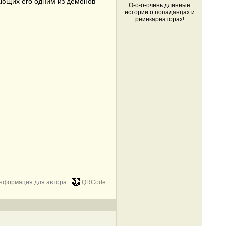
ающих его одним из демонов
О-о-о-очень длинные
истории о попаданцах и
реинкарнаторах!
нформация для автора
QRCode