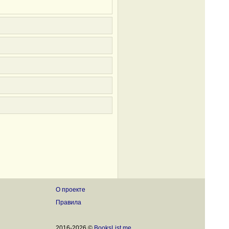
О проекте
Правила
2016-2026 ©
BooksList.me