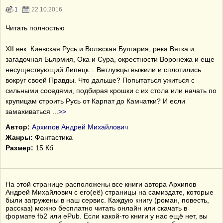
1
22.10.2016
Читать полностью
XII век. Киевская Русь и Волжская Булгария, река Вятка и
загадочная Бьярмия, Ока и Сура, окрестности Воронежа и еще
несуществующий Липецк... Ветлужцы выжили и сплотились
вокруг своей Правды. Что дальше? Попытаться ужиться с
сильными соседями, подбирая крошки с их стола или начать по
крупицам строить Русь от Карпат до Камчатки? И если
замахиваться
...
>>
Автор:
Архипов Андрей Михайлович
Жанры:
Фантастика
Размер:
15 Кб
На этой странице расположены все книги автора Архипов
Андрей Михайлович с его(её) страницы на самиздате, которые
были загружены в наш сервис. Каждую книгу (роман, повесть,
рассказ) можно бесплатно читать онлайн или скачать в
формате fb2 или ePub. Если какой-то книги у нас ещё нет, вы