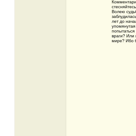
Комментарии
стесняйтесь
Волею судьб
заблудилась
лет до нача
упомянутая 
попытаться 
враги? Или 
мире? Ибо б