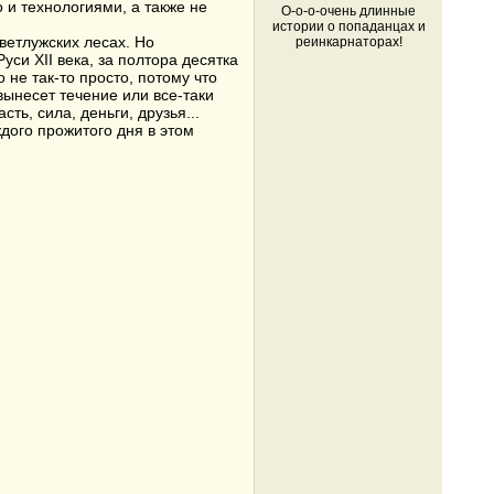
и технологиями, а также не
О-о-о-очень длинные
истории о попаданцах и
ветлужских лесах. Но
реинкарнаторах!
уси XII века, за полтора десятка
 не так-то просто, потому что
вынесет течение или все-таки
ть, сила, деньги, друзья...
дого прожитого дня в этом