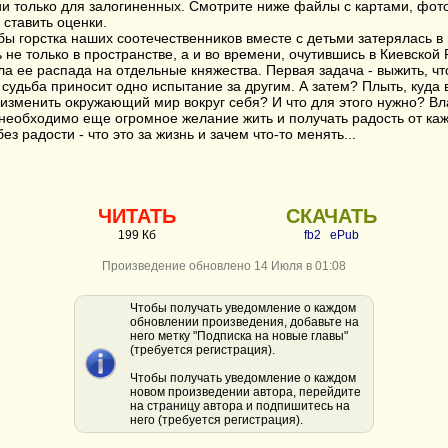
 только для залогиненных. Смотрите ниже файлы с картами, фото 
 ставить оценки.
ы горстка наших соотечественников вместе с детьми затерялась в 
 не только в пространстве, а и во времени, очутившись в Киевской Р
ла ее распада на отдельные княжества. Первая задача - выжить, что
судьба приносит одно испытание за другим. А затем? Плыть, куда 
изменить окружающий мир вокруг себя? И что для этого нужно? Влас
необходимо еще огромное желание жить и получать радость от каж
ез радости - что это за жизнь и зачем что-то менять...
ЧИТАТЬ
СКАЧАТЬ
199 Кб
fb2
ePub
Произведение обновлено 14 Июля в 01:08
Чтобы получать уведомление о каждом
обновлении произведения, добавьте на
него метку "Подписка на новые главы"
(требуется регистрация).
Чтобы получать уведомление о каждом
новом произведении автора, перейдите
на страницу автора и подпишитесь на
него (требуется регистрация).