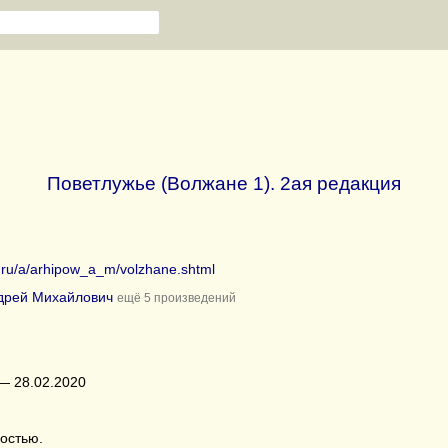
Поветлужье (Волжане 1). 2ая редакция
b.ru/a/arhipow_a_m/volzhane.shtml
дрей Михайлович
ещё 5 произведений
— 28.02.2020
ностью.