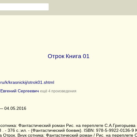
Отрок Книга 01
.ru/k/krasnickij/otrok01.shtml
 Евгений Сергеевич
ещё 4 произведения
— 04.05.2016
 сотника: Фантастический роман Рис. на переплете С.А.Григорьева
 . - 376 с.:ил. - (Фантастический боевик). ISBN: 978-5-9922-0136-9
 Отрок. Внук сотника: Фантастический роман / Рис. на переплете С