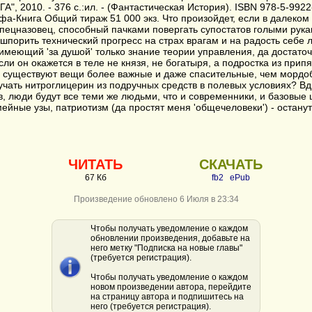
", 2010. - 376 с.:ил. - (Фантастическая История). ISBN 978-5-992
фа-Книга Общий тираж 51 000 экз. Что произойдет, если в далеко
пецназовец, способный пачками повергать супостатов голыми рука
шпорить технический прогресс на страх врагам и на радость себе
 имеющий 'за душой' только знание теории управления, да достат
если он окажется в теле не князя, не богатыря, а подростка из при
, существуют вещи более важные и даже спасительные, чем мордо
чать нитроглицерин из подручных средств в полевых условиях? Вдр
в, люди будут все теми же людьми, что и современники, и базовые 
мейные узы, патриотизм (да простят меня 'общечеловеки') - остану
ЧИТАТЬ
СКАЧАТЬ
67 Кб
fb2
ePub
Произведение обновлено 6 Июля в 23:34
Чтобы получать уведомление о каждом
обновлении произведения, добавьте на
него метку "Подписка на новые главы"
(требуется регистрация).
Чтобы получать уведомление о каждом
новом произведении автора, перейдите
на страницу автора и подпишитесь на
него (требуется регистрация).