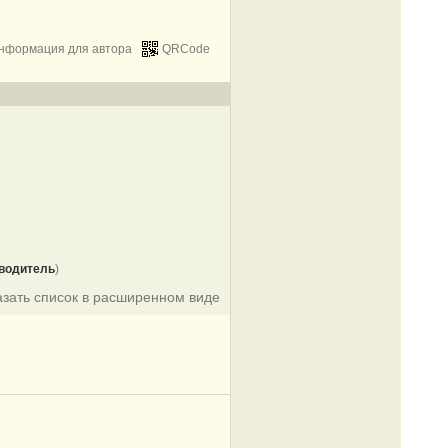
нформация для автора
QRCode
водитель
)
азать список в расширенном виде