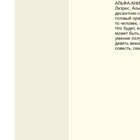
АЛЬФА-КНИГА
Литрес, Аль
десантник-с
готовый при
то человек,
Что будет, 
может быть
умение полу
девять веко
совесть, се