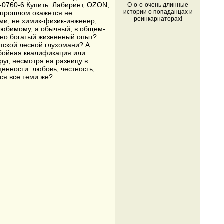
2-0760-6 Купить: Лабиринт, OZON,
О-о-о-очень длинные
истории о попаданцах и
м прошлом окажется не
реинкарнаторах!
ми, не химик-физик-инженер,
 любимому, а обычный, в общем-
очно богатый жизненный опыт?
пятской лесной глухомани? А
бойная квалификация или
уг, несмотря на разницу в
ценности: любовь, честность,
тся все теми же?