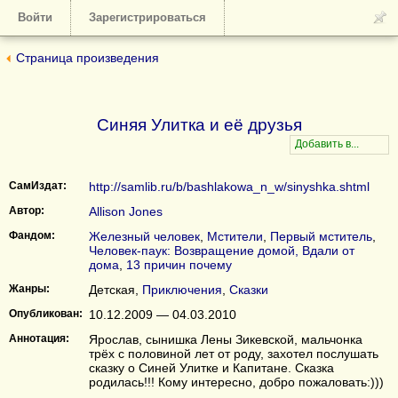
Войти
Зарегистрироваться
Страница произведения
Синяя Улитка и её друзья
СамИздат:
http://samlib.ru/b/bashlakowa_n_w/sinyshka.shtml
Автор:
Allison Jones
Фандом:
Железный человек
,
Мстители
,
Первый мститель
,
Человек-паук: Возвращение домой, Вдали от
дома
,
13 причин почему
Жанры:
Детская,
Приключения
,
Сказки
Опубликован:
10.12.2009 — 04.03.2010
Аннотация:
Ярослав, сынишка Лены Зикевской, мальчонка
трёх с половиной лет от роду, захотел послушать
сказку о Синей Улитке и Капитане. Сказка
родилась!!! Кому интересно, добро пожаловать:)))