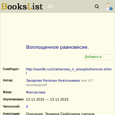
Воплощенное равновесие.
http://samlib.ru/z/zaharowa_n_a/woploshennoe.shtm
СамИздат:
l
Захарова Наталья Анатольевна
Автор:
ещё 147
произведений
Фантастика
Жанр:
13.11.2015 — 13.11.2015
Опубликован:
4
Читателей:
Описание: Энакина Скайуокера считали
Аннотация: