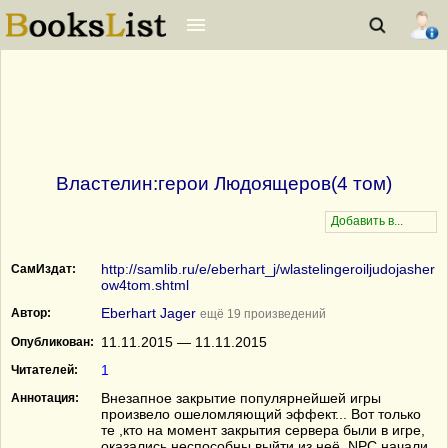
Властелин:герои Людоящеров(4 том)
http://samlib.ru/e/eberhart_j/wlastelingeroiljudojasher
СамИздат:
ow4tom.shtml
Eberhart Jager
Автор:
ещё 19 произведений
11.11.2015 — 11.11.2015
Опубликован:
1
Читателей:
Внезапное закрытие популярнейшей игры
Аннотация:
произвело ошеломляющий эффект... Вот только
те ,кто на момент закрытия сервера были в игре,
оказались неспособны выйти из неё. NPC начали