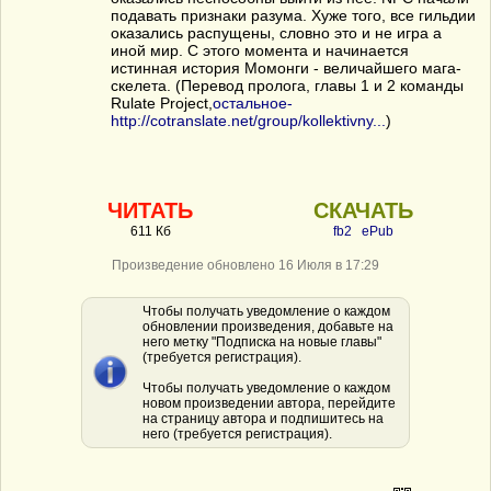
подавать признаки разума. Хуже того, все гильдии
оказались распущены, словно это и не игра а
иной мир. С этого момента и начинается
истинная история Момонги - величайшего мага-
скелета. (Перевод пролога, главы 1 и 2 команды
Rulate Project,
остальное-
http://cotranslate.net/group/kollektivny...
)
ЧИТАТЬ
СКАЧАТЬ
611 Кб
fb2
ePub
Произведение обновлено 16 Июля в 17:29
Чтобы получать уведомление о каждом
обновлении произведения, добавьте на
него метку "Подписка на новые главы"
(требуется регистрация).
Чтобы получать уведомление о каждом
новом произведении автора, перейдите
на страницу автора и подпишитесь на
него (требуется регистрация).