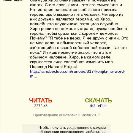
Окамура Хиро очень замкнут и помешан на
Аннотация:
книгах. С его слов, книги - это его смысл жизни.
Его история начинается с обычного призыва
героев. Было вызвано пять человек. Четверо из
них друзья и являются героями, но Хиро,
полнейшего неудачника, затащило случайно.
Хиро решил не помогать стране, нуждающейся в
героях, чтобы сразиться с королем демонов.
Почему? "Я тебе не верю. Я не дружу с ними. Это
не мое дело, я обыкновенный человек,
заботящийся о своей собственной жизни. Так что
пока." И лишь немногие знают, что в этом
обычном человеке, Хиро, на самом деле
скрывается сила способная изменить мир.
Перевод Hanami Project:
http://ranobeclub.com/ranobe/817-konjiki-no-word-
m...
ЧИТАТЬ
СКАЧАТЬ
2272 Кб
fb2
ePub
Произведение обновлено 6 Июля 2017
Чтобы получать уведомление о каждом
обновлении произведения, добавьте на