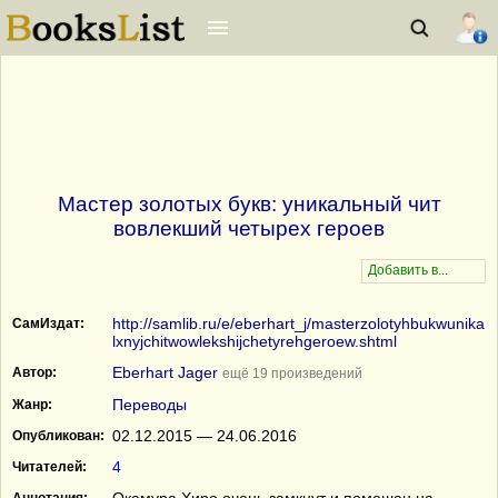
Мастер золотых букв: уникальный чит
вовлекший четырех героев
http://samlib.ru/e/eberhart_j/masterzolotyhbukwunika
СамИздат:
lxnyjchitwowlekshijchetyrehgeroew.shtml
Eberhart Jager
Автор:
ещё 19 произведений
Переводы
Жанр:
02.12.2015 — 24.06.2016
Опубликован:
4
Читателей: