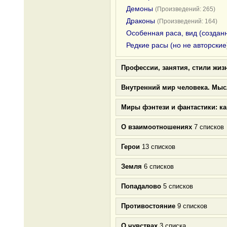
Демоны
(Произведений: 265)
Драконы
(Произведений: 164)
Особенная раса, вид (создан
Редкие расы (но не авторские
Профессии, занятия, стили жиз
Внутренний мир человека. Мыс
Миры фэнтези и фантастики: к
О взаимоотношениях
7 списков
Герои
13 списков
Земля
6 списков
Попадалово
5 списков
Противостояние
9 списков
О чувствах
3 списка