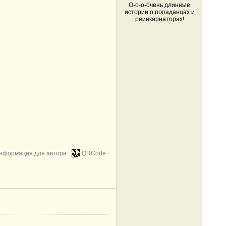
О-о-о-очень длинные
истории о попаданцах и
реинкарнаторах!
нформация для автора
QRCode