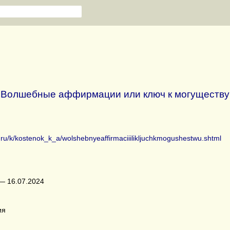
Волшебные аффирмации или ключ к могуществу
b.ru/k/kostenok_k_a/wolshebnyeaffirmaciiilikljuchkmogushestwu.shtml
— 16.07.2024
ия