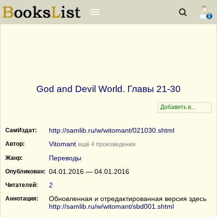
God and Devil World. Главы 21-30
http://samlib.ru/w/witomant/021030.shtml
СамИздат:
Vitomant
Автор:
ещё 4 произведения
Переводы
Жанр:
04.01.2016 — 04.01.2016
Опубликован:
2
Читателей:
Обновленная и отредактированная версия здесь
Аннотация:
http://samlib.ru/w/witomant/sbd001.shtml