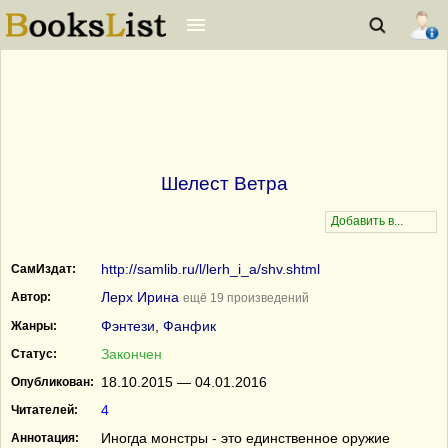
Шелест Ветра
http://samlib.ru/l/lerh_i_a/shv.shtml
СамИздат:
Лерх Ирина
Автор:
ещё 19 произведений
Фэнтези
,
Фанфик
Жанры:
Закончен
Статус:
18.10.2015 — 04.01.2016
Опубликован:
4
Читателей:
Иногда монстры - это единственное оружие
Аннотация: