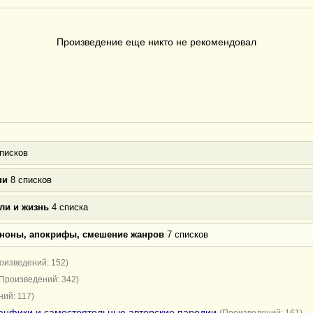
Произведение еще никто не рекомендовал
писков
ни
8 списков
ли и жизнь
4 списка
аноны, апокрифы, смешение жанров
7 списков
оизведений: 152)
(Произведений: 342)
ий: 117)
анфики и самостоятельные авторские пародии