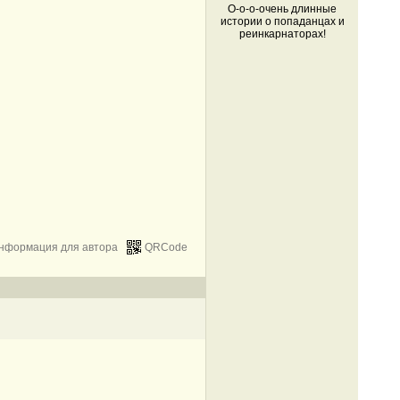
О-о-о-очень длинные
истории о попаданцах и
реинкарнаторах!
нформация для автора
QRCode