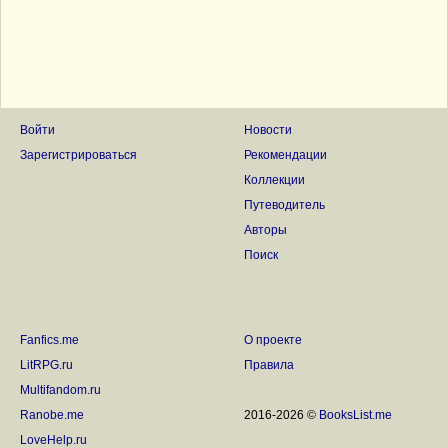
Войти
Новости
Зарегистрироваться
Рекомендации
Коллекции
Путеводитель
Авторы
Поиск
Fanfics.me
О проекте
LitRPG.ru
Правила
Multifandom.ru
Ranobe.me
2016-2026 ©
BooksList.me
LoveHelp.ru