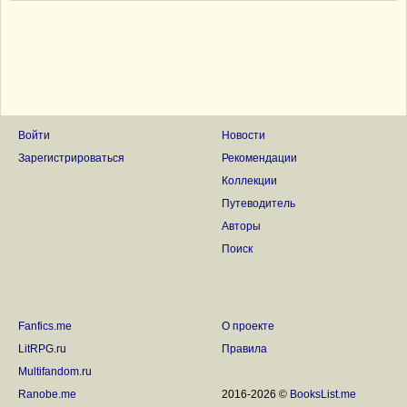
Войти
Новости
Зарегистрироваться
Рекомендации
Коллекции
Путеводитель
Авторы
Поиск
Fanfics.me
О проекте
LitRPG.ru
Правила
Multifandom.ru
Ranobe.me
2016-2026 ©
BooksList.me