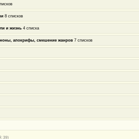
писков
ни
8 списков
ли и жизнь
4 списка
аноны, апокрифы, смешение жанров
7 списков
: 39)