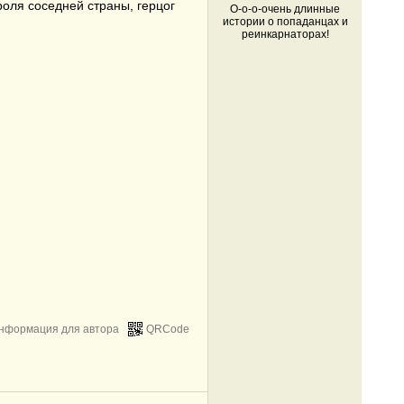
роля соседней страны, герцог
О-о-о-очень длинные
истории о попаданцах и
реинкарнаторах!
нформация для автора
QRCode