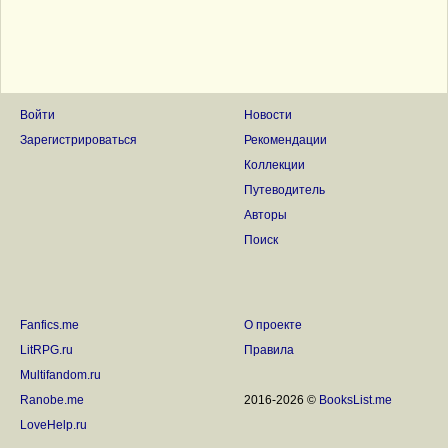
Войти
Новости
Зарегистрироваться
Рекомендации
Коллекции
Путеводитель
Авторы
Поиск
Fanfics.me
О проекте
LitRPG.ru
Правила
Multifandom.ru
Ranobe.me
2016-2026 ©
BooksList.me
LoveHelp.ru