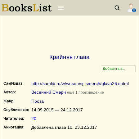
Крайняя глава
http://samlib.ru/w/wesennij_smerch/glava26.shtml
СамИздат:
Весенний Смерч
Автор:
ещё 1 произведение
Проза
Жанр:
14.09.2015 — 24.12.2017
Опубликован:
20
Читателей:
Добавлена глава 10. 23.12.2017
Аннотация: