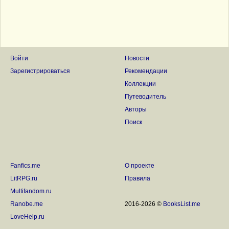
Войти
Новости
Зарегистрироваться
Рекомендации
Коллекции
Путеводитель
Авторы
Поиск
Fanfics.me
О проекте
LitRPG.ru
Правила
Multifandom.ru
Ranobe.me
2016-2026 ©
BooksList.me
LoveHelp.ru