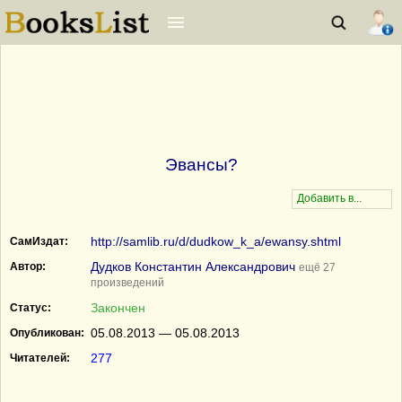
Эвансы?
http://samlib.ru/d/dudkow_k_a/ewansy.shtml
СамИздат:
Дудков Константин Александрович
Автор:
ещё 27
произведений
Закончен
Статус:
05.08.2013 — 05.08.2013
Опубликован:
277
Читателей: