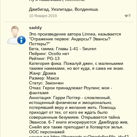
Дамбигад, Уизлигады, Волдиняша.
9
10 Января 2019
saddy
Это произведение автора Linnea, называется
"Отражение первое: Андерсы? Эвансы?
Поттеры?"
Бета, гамма: Главы 1-41 - Seuren
Пейринг: Особо нет
Рейтинг: PG-13
Категория фика: Пожалуй джен, с маленькими
такими намеками, но вот куда, я сама не знаю.
Жанр: Драма
Размер: Макси
Статус: Закончен
Отказ: Герои принадлежат Роулинг, мое -
фантазия
Аннотация: Гарри Поттер - сломленный,
истощенный физически и эмоционально,
потерявший веру и желание жить. Помощь
приходит от тех, от кого ее ждать было
совершенным безумием. Открывается тайна
Эвансов. 6-7 книги игнорируются: Дамблдор жив,
Снейп все также преподает в Хогвартсе зелья.
ООС персонажей
нашел тут https://ihogwarts.ru/?mod=fics&fic_id=42