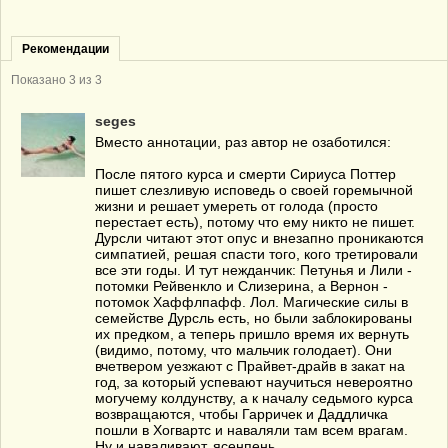
Рекомендации
Показано
3
из 3
seges
Вместо аннотации, раз автор не озаботился:
После пятого курса и смерти Сириуса Поттер
пишет слезливую исповедь о своей горемычной
жизни и решает умереть от голода (просто
перестает есть), потому что ему никто не пишет.
Дурсли читают этот опус и внезапно проникаются
симпатией, решая спасти того, кого третировали
все эти годы. И тут нежданчик: Петунья и Лили -
потомки Рейвенкло и Слизерина, а Вернон -
потомок Хаффлпафф. Лол. Магические силы в
семействе Дурсль есть, но были заблокированы
их предком, а теперь пришло время их вернуть
(видимо, потому, что мальчик голодает). Они
вчетвером уезжают с Прайвет-драйв в закат на
год, за который успевают научиться невероятно
могучему колдунству, а к началу седьмого курса
возвращаются, чтобы Гарричек и Даддличка
пошли в Хогвартс и наваляли там всем врагам.
Ну и наваливают, ясенпень.