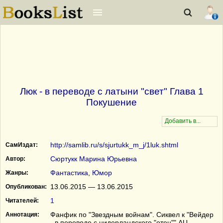
Люк - в переводе с латыни "свет" Глава 1
Покушение
http://samlib.ru/s/sjurtukk_m_j/1luk.shtml
СамИздат:
Сюртукк Марина Юрьевна
Автор:
Фантастика
,
Юмор
Жанры:
13.06.2015 — 13.06.2015
Опубликован:
1
Читателей:
Фанфик по "Звездным войнам". Сиквел к "Вейдер
Аннотация:
- в переводе с нидерландского "отец"" AU,