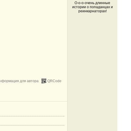
О-о-о-очень длинные
истории о попаданцах и
реинкарнаторах!
нформация для автора
QRCode