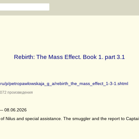
Rebirth: The Mass Effect. Book 1. part 3.1
b.ru/p/petropawlowskaja_g_a/rebirth_the_mass_effect_1-3-1.shtml
072 произведения
— 08.06.2026
of Nilus and special assistance. The smuggler and the report to Capta