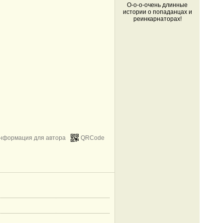
О-о-о-очень длинные
истории о попаданцах и
реинкарнаторах!
нформация для автора
QRCode