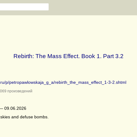
Rebirth: The Mass Effect. Book 1. Part 3.2
b.ru/p/petropawlowskaja_g_a/rebirth_the_mass_effect_1-3-2.shtml
069 произведений
— 09.06.2026
uskies and defuse bombs.