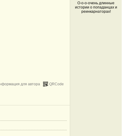
О-о-о-очень длинные
истории о попаданцах и
реинкарнаторах!
нформация для автора
QRCode