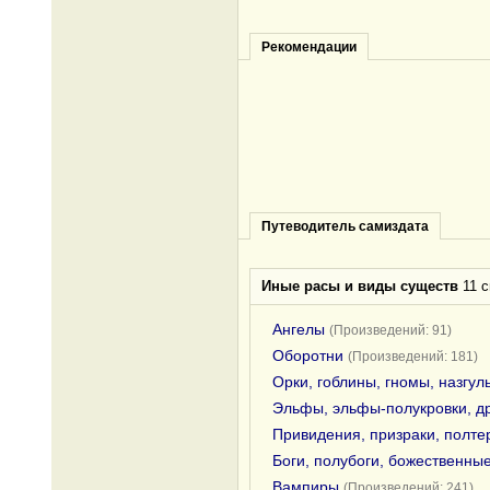
Рекомендации
Путеводитель самиздата
Иные расы и виды существ
11 с
Ангелы
(Произведений: 91)
Оборотни
(Произведений: 181)
Орки, гоблины, гномы, назгул
Эльфы, эльфы-полукровки, д
Привидения, призраки, полте
Боги, полубоги, божественны
Вампиры
(Произведений: 241)