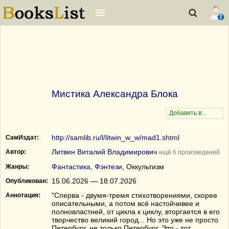
Мистика Александра Блока
http://samlib.ru/l/litwin_w_w/mad1.shtml
СамИздат:
Литвин Виталий Владимирович
Автор:
ещё 6 произведений
Фантастика
,
Фэнтези
, Оккультизм
Жанры:
15.06.2026 — 18.07.2026
Опубликован:
"Сперва - двумя-тремя стихотворениями, скорее
Аннотация:
описательными, а потом всё настойчивее и
полновластней, от цикла к циклу, вторгается в его
творчество великий город... Но это уже не просто
Петербург, не только Петербург. Это - тот