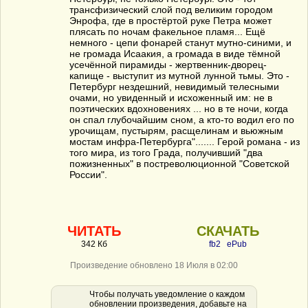
трансфизический слой под великим городом
Энрофа, где в простёртой руке Петра может
плясать по ночам факельное пламя... Ещё
немного - цепи фонарей станут мутно-синими, и
не громада Исаакия, а громада в виде тёмной
усечённой пирамиды - жертвенник-дворец-
капище - выступит из мутной лунной тьмы. Это -
Петербург нездешний, невидимый телесными
очами, но увиденный и исхоженный им: не в
поэтических вдохновениях ... но в те ночи, когда
он спал глубочайшим сном, а кто-то водил его по
урочищам, пустырям, расщелинам и вьюжным
мостам инфра-Петербурга"....... Герой романа - из
того мира, из того Града, получивший "два
пожизненных" в постреволюционной "Советской
России".
ЧИТАТЬ
СКАЧАТЬ
342 Кб
fb2
ePub
Произведение обновлено 18 Июля в 02:00
Чтобы получать уведомление о каждом
обновлении произведения, добавьте на