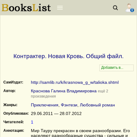
Контрактер. Новая Кровь. Общий файл.
http://samlib.ru/k/krasnowa_g_w/talioka.shtml
СамИздат:
Краснова Галина Владимировна
Автор:
ещё 2
произведения
Приключения
,
Фэнтези
,
Любовный роман
Жанры:
29.06.2011 — 28.07.2012
Опубликован:
1
Читателей:
Мир Тауру прекрасен в своем разнообразии. Его
Аннотация:
населяют разнообразные существа - сильные и