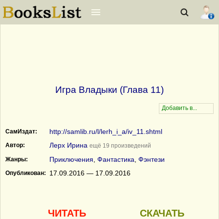
Игра Владыки (Глава 11)
http://samlib.ru/l/lerh_i_a/iv_11.shtml
СамИздат:
Лерх Ирина
Автор:
ещё 19 произведений
Приключения
,
Фантастика
,
Фэнтези
Жанры:
17.09.2016 — 17.09.2016
Опубликован:
ЧИТАТЬ
СКАЧАТЬ