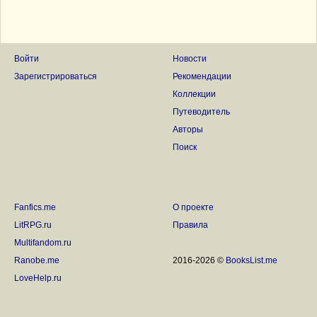
Войти
Новости
Зарегистрироваться
Рекомендации
Коллекции
Путеводитель
Авторы
Поиск
Fanfics.me
О проекте
LitRPG.ru
Правила
Multifandom.ru
Ranobe.me
2016-2026 ©
BooksList.me
LoveHelp.ru