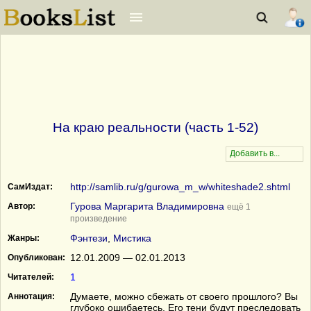
На краю реальности (часть 1-52)
http://samlib.ru/g/gurowa_m_w/whiteshade2.shtml
СамИздат:
Гурова Маргарита Владимировна
Автор:
ещё 1
произведение
Фэнтези
,
Мистика
Жанры:
12.01.2009 — 02.01.2013
Опубликован:
1
Читателей:
Думаете, можно сбежать от своего прошлого? Вы
Аннотация:
глубоко ошибаетесь. Его тени будут преследовать