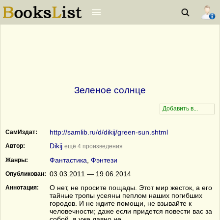
Зеленое солнце
http://samlib.ru/d/dikij/green-sun.shtml
СамИздат:
Dikij
Автор:
ещё 4 произведения
Фантастика
,
Фэнтези
Жанры:
03.03.2011 — 19.06.2014
Опубликован:
О нет, не просите пощады. Этот мир жесток, а его
Аннотация:
тайные тропы усеяны пеплом наших погибших
городов. И не ждите помощи, не взывайте к
человечности; даже если придется повести вас за
собой, я уже давно не...