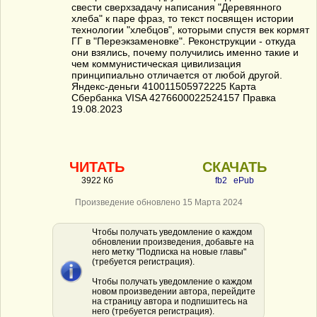
свести сверхзадачу написания "Деревянного
хлеба" к паре фраз, то текст посвящен истории
технологии "хлебцов", которыми спустя век кормят
ГГ в "Переэкзаменовке". Реконструкции - откуда
они взялись, почему получились именно такие и
чем коммунистическая цивилизация
принципиально отличается от любой другой.
Яндекс-деньги 410011505972225 Карта
Сбербанка VISA 4276600022524157 Правка
19.08.2023
ЧИТАТЬ
СКАЧАТЬ
3922 Кб
fb2
ePub
Произведение обновлено 15 Марта 2024
Чтобы получать уведомление о каждом
обновлении произведения, добавьте на
него метку "Подписка на новые главы"
(требуется регистрация).
Чтобы получать уведомление о каждом
новом произведении автора, перейдите
на страницу автора и подпишитесь на
него (требуется регистрация).