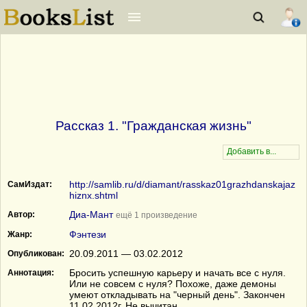
Рассказ 1. "Гражданская жизнь"
http://samlib.ru/d/diamant/rasskaz01grazhdanskajaz
СамИздат:
hiznx.shtml
Диа-Мант
Автор:
ещё 1 произведение
Фэнтези
Жанр:
20.09.2011 — 03.02.2012
Опубликован:
Бросить успешную карьеру и начать все с нуля.
Аннотация:
Или не совсем с нуля? Похоже, даже демоны
умеют откладывать на "черный день". Закончен
11.02.2012г. Не вычитан