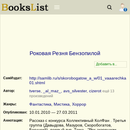
Роковая Резня Бензопилой
http://samlib.ru/s/skorobogatow_a_w/01_vaaarechka
СамИздат:
01.shtml
tverse, _al_maz_, avs_silvester, cizerot
Автор:
ещё 13
произведений
Фантастика
,
Мистика
,
Хоррор
Жанры:
10.01.2010 — 27.03.2011
Опубликован:
Рассказ с конкурса Коллективный КолФан . Третья
Аннотация:
группа (Давыдова, Мазуров, Скоробогатов,
Богуцкий), первый тур. Тема - "Рок-экзорцизм