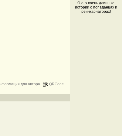
О-о-о-очень длинные
истории о попаданцах и
реинкарнаторах!
нформация для автора
QRCode