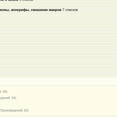
аноны, апокрифы, смешение жанров
7 списков
: 39)
дений: 34)
(Произведений: 82)