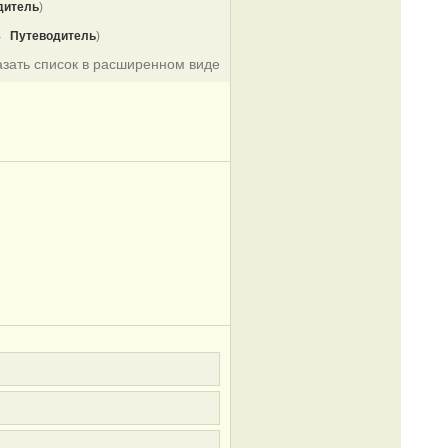
дитель
)
4
Путеводитель
)
азать список в расширенном виде