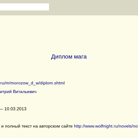
Диплом мага
ib.ru/m/morozow_d_w/diplom.shtml
итрий Витальевич
— 10.03.2013
и полный текст на авторском сайте
http://www.wolfnight.ru/novels/n