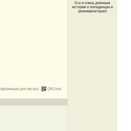
О-о-о-очень длинные
истории о попаданцах и
реинкарнаторах!
нформация для автора
QRCode