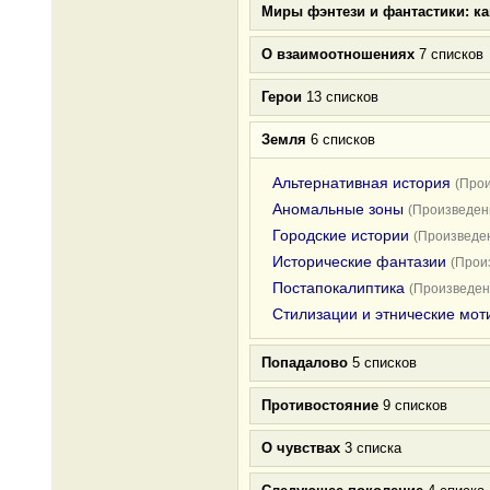
Миры фэнтези и фантастики: к
О взаимоотношениях
7 списков
Герои
13 списков
Земля
6 списков
Альтернативная история
(Прои
Аномальные зоны
(Произведени
Городские истории
(Произведен
Исторические фантазии
(Прои
Постапокалиптика
(Произведен
Стилизации и этнические мот
Попадалово
5 списков
Противостояние
9 списков
О чувствах
3 списка