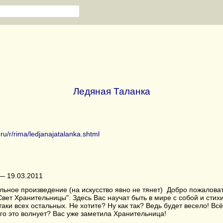
Ледяная Таланка
.ru/r/rima/ledjanajatalanka.shtml
— 19.03.2011
льное произведение (на искусство явно не тянет) Добро пожалова
Свет Хранительницы". Здесь Вас научат быть в мире с собой и стих
аки всех остальных. Не хотите? Ну как так? Ведь будет весело! Всё
го это волнует? Вас уже заметила Хранительница!