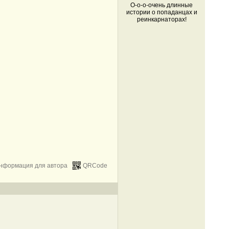
О-о-о-очень длинные
истории о попаданцах и
реинкарнаторах!
нформация для автора
QRCode