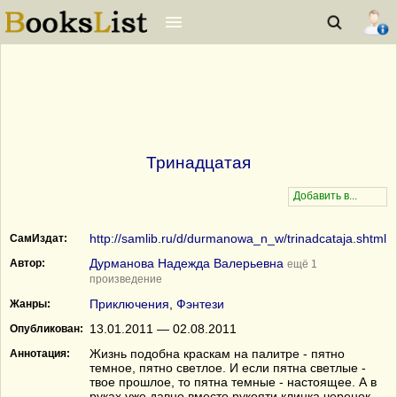
Тринадцатая
http://samlib.ru/d/durmanowa_n_w/trinadcataja.shtml
СамИздат:
Дурманова Надежда Валерьевна
Автор:
ещё 1
произведение
Приключения
,
Фэнтези
Жанры:
13.01.2011 — 02.08.2011
Опубликован:
Жизнь подобна краскам на палитре - пятно
Аннотация:
темное, пятно светлое. И если пятна светлые -
твое прошлое, то пятна темные - настоящее. А в
руках уже давно вместо рукояти клинка черенок