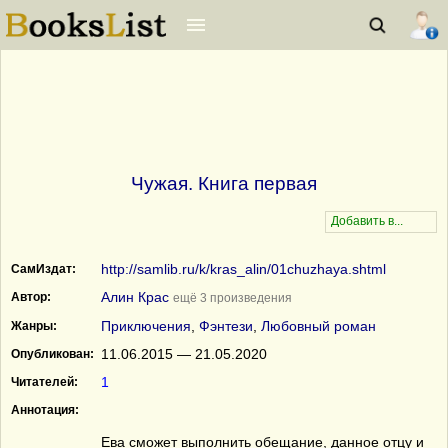
Чужая. Книга первая
http://samlib.ru/k/kras_alin/01chuzhaya.shtml
СамИздат:
Алин Крас
Автор:
ещё 3 произведения
Приключения
,
Фэнтези
,
Любовный роман
Жанры:
11.06.2015 — 21.05.2020
Опубликован:
1
Читателей:
Аннотация:
Ева сможет выполнить обещание, данное отцу и