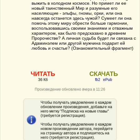
выжить в холодном космосе. Но примет ли ее
новый таинственный Мир и разумные его
населяющие - эльфы, гномы, орки, или она
навсегда останется здесь чужой? Сумеет ли она
помочь этому миру обрести больше гармонии,
воспользовавшись своими знаниями и отважным
характером, как было предсказано в древнем
Пророчестве? А личная судьба будет ли связана с
Адаминэлем или другой мужчина подарит ей
любовь и счастье? (Ознакомительный фрагмент)
ЧИТАТЬ
СКАЧАТЬ
36 Кб
fb2
ePub
Произведение обновлено вчера в 11:26
Чтобы получать уведомление о каждом
обновлении произведения, добавьте на
него метку "Подписка на новые главы"
(требуется регистрация).
Чтобы получать уведомление о каждом
новом произведении автора, перейдите
на страницу автора и подпишитесь на
него (требуется регистрация).