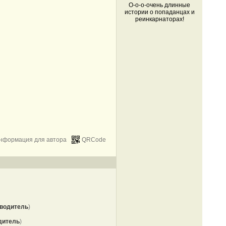
О-о-о-очень длинные
истории о попаданцах и
реинкарнаторах!
нформация для автора
QRCode
водитель
)
дитель
)