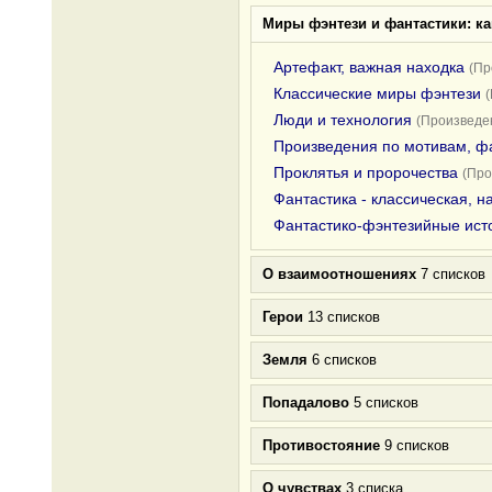
Миры фэнтези и фантастики: к
Артефакт, важная находка
(Пр
Классические миры фэнтези
Люди и технология
(Произведен
Произведения по мотивам, ф
Проклятья и пророчества
(Про
Фантастика - классическая, 
Фантастико-фэнтезийные ист
О взаимоотношениях
7 списков
Герои
13 списков
Земля
6 списков
Попадалово
5 списков
Противостояние
9 списков
О чувствах
3 списка