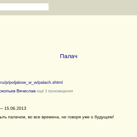
Палач
b.ru/p/poljakow_w_w/palach.shtml
окопьев Вячеслав
ещё 3 произведения
— 15.06.2013
ыть палачом, во все времена, не говоря уже о будущем!