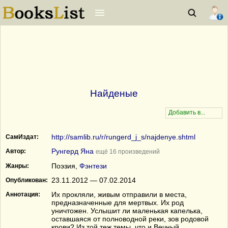
Найденые
http://samlib.ru/r/rungerd_j_s/najdenye.shtml
СамИздат:
Рунгерд Яна
Автор:
ещё 16 произведений
Поэзия,
Фэнтези
Жанры:
23.11.2012 — 07.02.2014
Опубликован:
Их прокляли, живым отправили в места,
Аннотация:
предназначенные для мертвых. Их род
уничтожен. Услышит ли маленькая капелька,
оставшаяся от полноводной реки, зов родовой
крови? Из той теж темы, что и Вечный