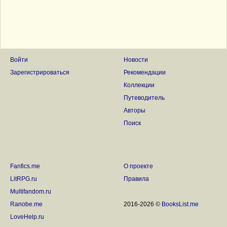
Войти
Новости
Зарегистрироваться
Рекомендации
Коллекции
Путеводитель
Авторы
Поиск
Fanfics.me
О проекте
LitRPG.ru
Правила
Multifandom.ru
Ranobe.me
2016-2026 ©
BooksList.me
LoveHelp.ru