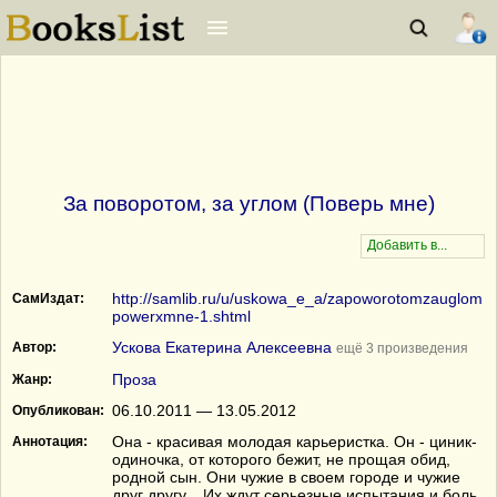
За поворотом, за углом (Поверь мне)
http://samlib.ru/u/uskowa_e_a/zapoworotomzauglom
СамИздат:
powerxmne-1.shtml
Ускова Екатерина Алексеевна
Автор:
ещё 3 произведения
Проза
Жанр:
06.10.2011 — 13.05.2012
Опубликован:
Она - красивая молодая карьеристка. Он - циник-
Аннотация:
одиночка, от которого бежит, не прощая обид,
родной сын. Они чужие в своем городе и чужие
друг другу... Их ждут серьезные испытания и боль