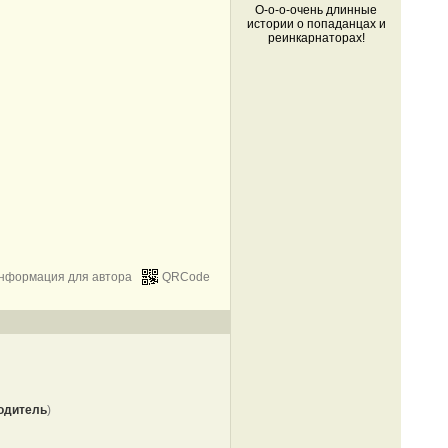
О-о-о-очень длинные
истории о попаданцах и
реинкарнаторах!
нформация для автора
QRCode
одитель
)