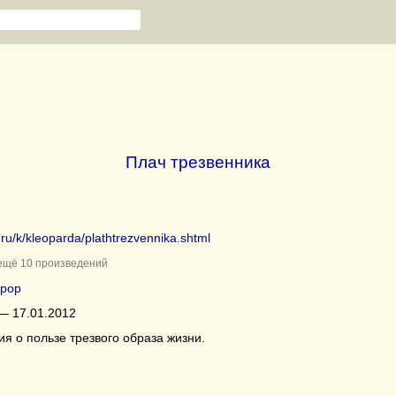
Плач трезвенника
b.ru/k/kleoparda/plathtrezvennika.shtml
ещё 10 произведений
рор
— 17.01.2012
 о пользе трезвого образа жизни.