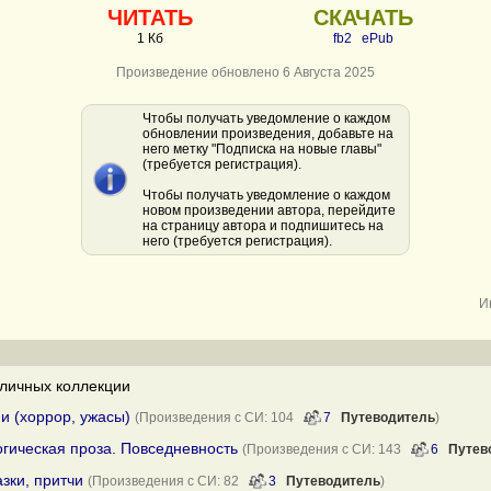
ЧИТАТЬ
СКАЧАТЬ
1 Кб
fb2
ePub
Произведение обновлено 6 Августа 2025
Чтобы получать уведомление о каждом
обновлении произведения, добавьте на
него метку "Подписка на новые главы"
(требуется регистрация).
Чтобы получать уведомление о каждом
новом произведении автора, перейдите
на страницу автора и подпишитесь на
него (требуется регистрация).
И
личных коллекции
и (хоррор, ужасы)
(Произведения с СИ: 104
7
Путеводитель
)
огическая проза. Повседневность
(Произведения с СИ: 143
6
Путев
зки, притчи
(Произведения с СИ: 82
3
Путеводитель
)