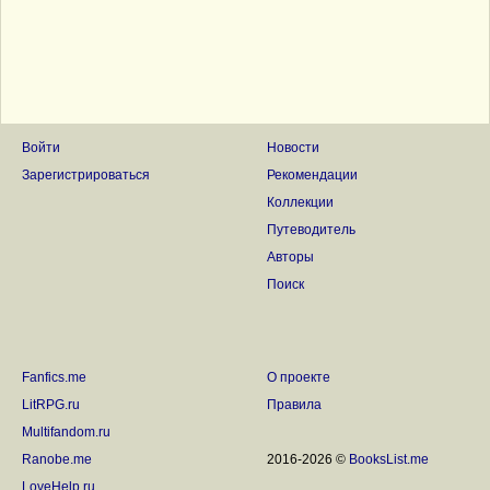
Войти
Новости
Зарегистрироваться
Рекомендации
Коллекции
Путеводитель
Авторы
Поиск
Fanfics.me
О проекте
LitRPG.ru
Правила
Multifandom.ru
Ranobe.me
2016-2026 ©
BooksList.me
LoveHelp.ru