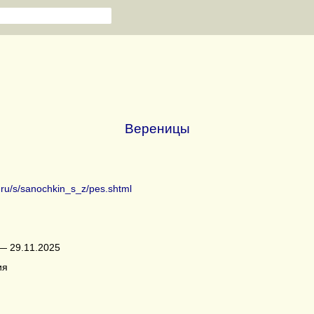
Вереницы
b.ru/s/sanochkin_s_z/pes.shtml
— 29.11.2025
ия