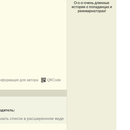
О-о-о-очень длинные
истории о попаданцах и
реинкарнаторах!
нформация для автора
QRCode
одитель
)
азать список в расширенном виде