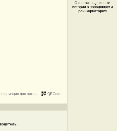
О-о-о-очень длинные
истории о попаданцах и
реинкарнаторах!
нформация для автора
QRCode
водитель
)