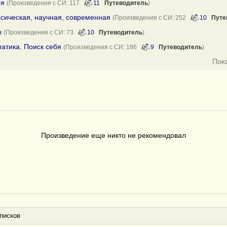
ия
(Произведения с СИ: 117
11
Путеводитель
)
ссическая, научная, современная
(Произведения с СИ: 252
10
Путе
ы
(Произведения с СИ: 73
10
Путеводитель
)
матика. Поиск себя
(Произведения с СИ: 186
9
Путеводитель
)
Пок
Произведение еще никто не рекомендовал
писков