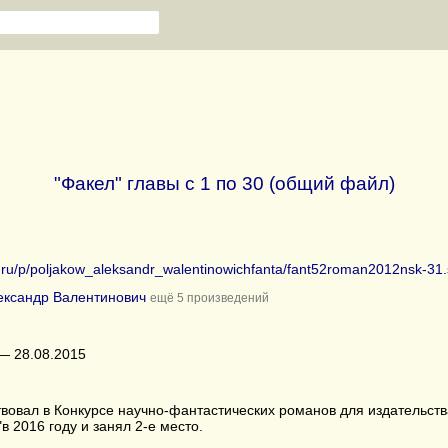
"Факел" главы с 1 по 30 (общий файл)
ib.ru/p/poljakow_aleksandr_walentinowichfanta/fant52roman2012nsk-31.
ександр Валентинович
ещё 5 произведений
— 28.08.2015
твовал в Конкурсе научно-фантастических романов для издательст
в 2016 году и занял 2-е место.