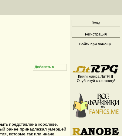
Войти при помощи:
Книги жанра ЛитРПГ
Опубликуй свою книгу!
быть представлена королеве.
орый ранее принадлежал умершей
тия, которые так или иначе