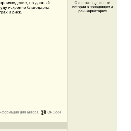
 произведение, на данный
О-о-о-очень длинные
истории о попаданцах и
буду искренне благодарна.
реинкарнаторах!
рах и риск.
нформация для автора
QRCode