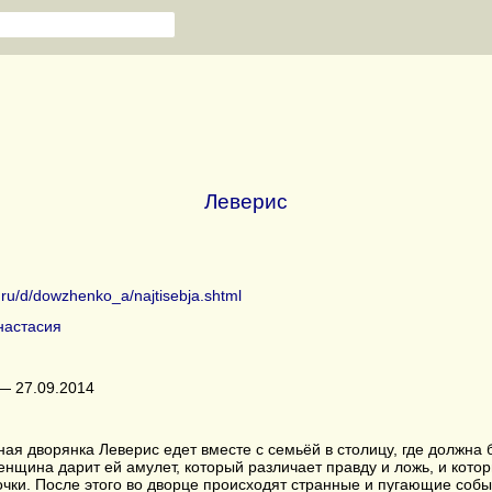
Леверис
b.ru/d/dowzhenko_a/najtisebja.shtml
настасия
— 27.09.2014
я дворянка Леверис едет вместе с семьёй в столицу, где должна 
енщина дарит ей амулет, который различает правду и ложь, и кот
чки. После этого во дворце происходят странные и пугающие собы