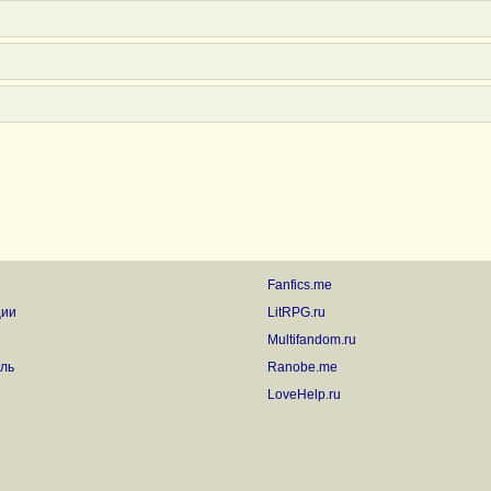
Fanfics.me
ции
LitRPG.ru
Multifandom.ru
ль
Ranobe.me
LoveHelp.ru