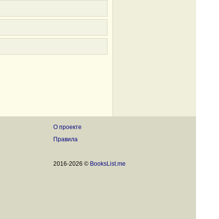
О проекте
Правила
2016-2026 ©
BooksList.me