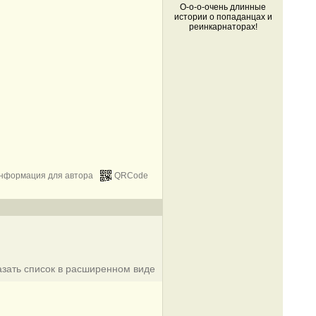
О-о-о-очень длинные
истории о попаданцах и
реинкарнаторах!
нформация для автора
QRCode
азать список в расширенном виде