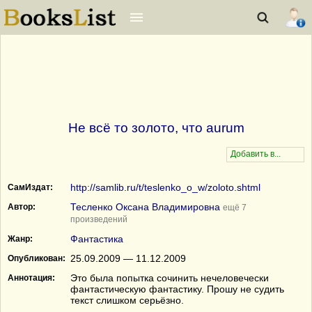
Не всё то золото, что aurum
http://samlib.ru/t/teslenko_o_w/zoloto.shtml
СамИздат:
Тесленко Оксана Владимировна
Автор:
ещё 7
произведений
Фантастика
Жанр:
25.09.2009 — 11.12.2009
Опубликован:
Это была попытка сочинить нечеловечески
Аннотация:
фантастическую фантастику. Прошу не судить
текст слишком серьёзно.