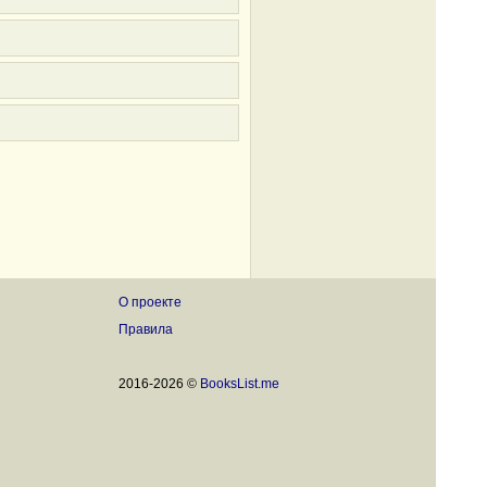
О проекте
Правила
2016-2026 ©
BooksList.me