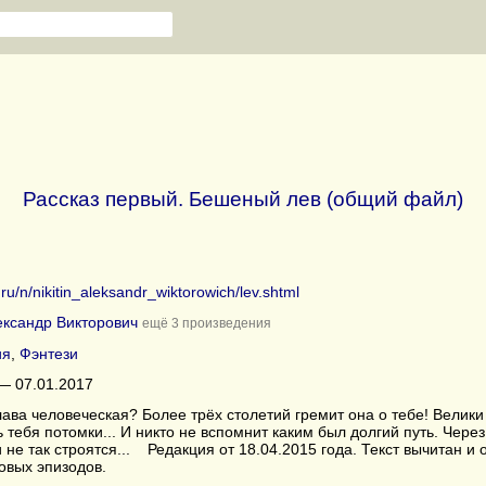
Рассказ первый. Бешеный лев (общий файл)
.ru/n/nikitin_aleksandr_wiktorowich/lev.shtml
ександр Викторович
ещё 3 произведения
ия
,
Фэнтези
— 07.01.2017
лава человеческая? Более трёх столетий гремит она о тебе! Велики 
 тебя потомки... И никто не вспомнит каким был долгий путь. Через
не так строятся... Редакция от 18.04.2015 года. Текст вычитан и
овых эпизодов.