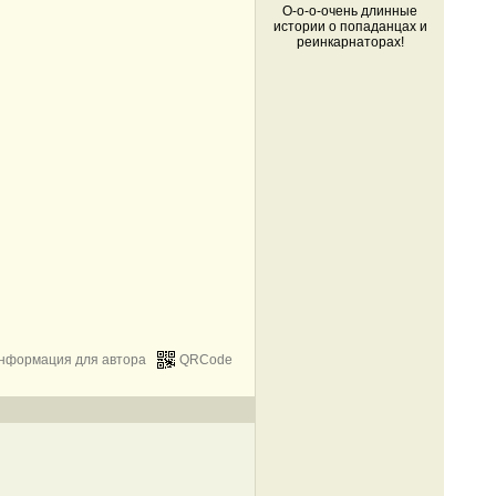
О-о-о-очень длинные
истории о попаданцах и
реинкарнаторах!
нформация для автора
QRCode