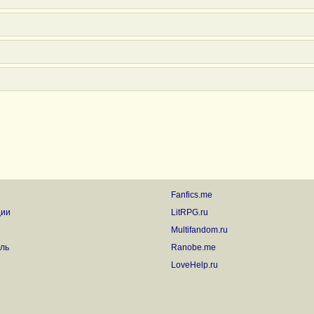
Fanfics.me
ции
LitRPG.ru
Multifandom.ru
ль
Ranobe.me
LoveHelp.ru